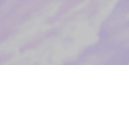
Une 
nou