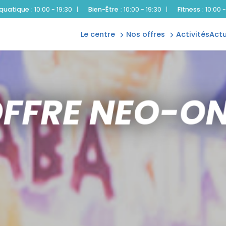
fitness
offre neo-
 19:30
|
Bien-Être
:
10:00 - 19:30
|
Fitness
:
10:00 - 19:30
|
Patino
one
neo-one
offre
le centre
nos offres
activités
act
patinoire
anniversaire
FFRE NEO-O