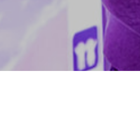
aire de jeux
velle