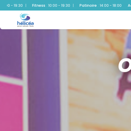
Fitness
:
10:00 - 19:30
|
Patinoire
:
14:00 - 18:00
Aquatique
:
10:00 -
O