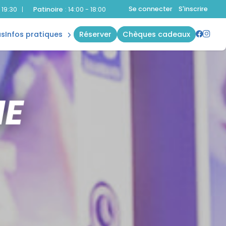
plannings
Se connecter
S'inscrire
ire
:
14:00 - 18:00
Aquatique
:
10:00 - 19:30
|
Bien-Être
:
10:00 - 19:3
accès &
contact
us
infos pratiques
réserver
chèques cadeaux
règles
NE