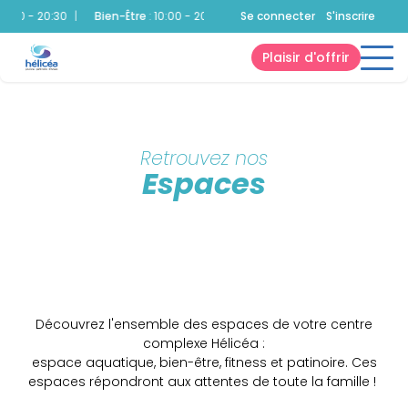
:00 - 20:30
|
Bien-Être
:
10:00 - 20:30
|
Fitness
Se connecter
:
10:00 - 20:30
S'inscrire
|
Pati
Plaisir d'offrir
Retrouvez nos
Espaces
Découvrez l'ensemble des espaces de votre centre
complexe Hélicéa :
espace aquatique, bien-être, fitness et patinoire. Ces
espaces répondront aux attentes de toute la famille !